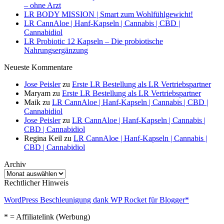
– ohne Arzt
LR BODY MISSION | Smart zum Wohlfühlgewicht!
LR CannAloe | Hanf-Kapseln | Cannabis | CBD |
Cannabidiol
LR Probiotic 12 Kapseln – Die probiotische
Nahrungsergänzung
Neueste Kommentare
Jose Peisler
zu
Erste LR Bestellung als LR Vertriebspartner
Maryam
zu
Erste LR Bestellung als LR Vertriebspartner
Maik
zu
LR CannAloe | Hanf-Kapseln | Cannabis | CBD |
Cannabidiol
Jose Peisler
zu
LR CannAloe | Hanf-Kapseln | Cannabis |
CBD | Cannabidiol
Regina Keil
zu
LR CannAloe | Hanf-Kapseln | Cannabis |
CBD | Cannabidiol
Archiv
Archiv
Rechtlicher Hinweis
WordPress Beschleunigung dank WP Rocket für Blogger*
* = Affiliatelink (Werbung)