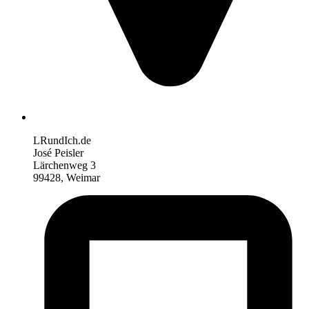
LRundIch.de
José Peisler
Lärchenweg 3
99428, Weimar