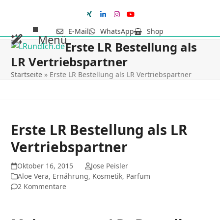
Skip
to
Xing
LinkedIn
Instagram
YouTube
content
E-Mail
WhatsApp
Shop
Menü
Erste LR Bestellung als
Parfum
Open
Schließe
LR Vertriebspartner
Finder
mobile
mobile
Startseite
»
Erste LR Bestellung als LR Vertriebspartner
menu
menu
Erste LR Bestellung als LR
Vertriebspartner
Oktober 16, 2015
Jose Peisler
Aloe Vera
,
Ernährung
,
Kosmetik
,
Parfum
2 Kommentare