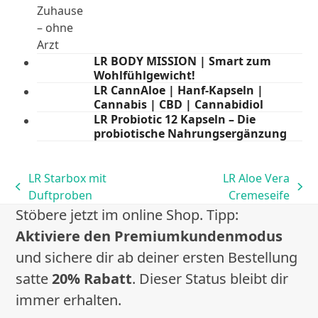
LR BODY MISSION | Smart zum
Wohlfühlgewicht!
LR CannAloe | Hanf-Kapseln |
Cannabis | CBD | Cannabidiol
LR Probiotic 12 Kapseln – Die
probiotische Nahrungsergänzung
LR Starbox mit
LR Aloe Vera
vorheriger
Nächster
Duftproben
Cremeseife
Beitrag:
Beitrag:
Stöbere jetzt im online Shop. Tipp:
Aktiviere den Premiumkundenmodus
und sichere dir ab deiner ersten Bestellung
satte
20% Rabatt
. Dieser Status bleibt dir
immer erhalten.