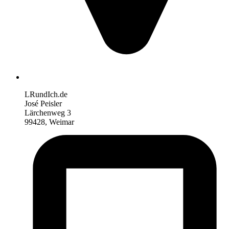
LRundIch.de
José Peisler
Lärchenweg 3
99428, Weimar