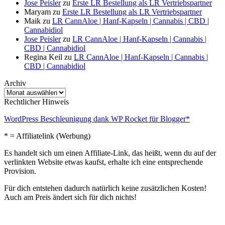
Jose Peisler
zu
Erste LR Bestellung als LR Vertriebspartner
Maryam
zu
Erste LR Bestellung als LR Vertriebspartner
Maik
zu
LR CannAloe | Hanf-Kapseln | Cannabis | CBD |
Cannabidiol
Jose Peisler
zu
LR CannAloe | Hanf-Kapseln | Cannabis |
CBD | Cannabidiol
Regina Keil
zu
LR CannAloe | Hanf-Kapseln | Cannabis |
CBD | Cannabidiol
Archiv
Archiv
Rechtlicher Hinweis
WordPress Beschleunigung dank WP Rocket für Blogger*
* = Affiliatelink (Werbung)
Es handelt sich um einen Affiliate-Link, das heißt, wenn du auf der
verlinkten Website etwas kaufst, erhalte ich eine entsprechende
Provision.
Für dich entstehen dadurch natürlich keine zusätzlichen Kosten!
Auch am Preis ändert sich für dich nichts!